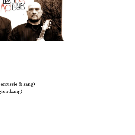
percussie & zang)
rgrondzang)