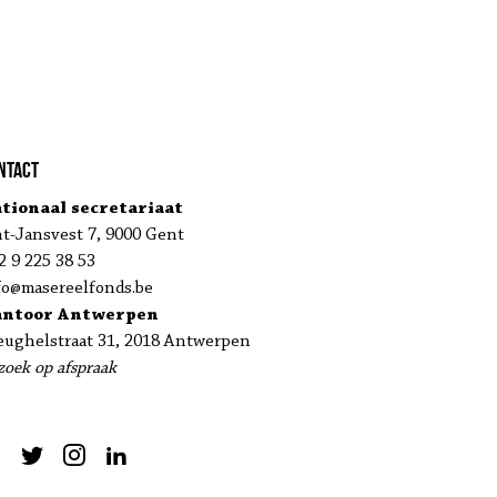
ntact
tionaal secretariaat
nt-Jansvest 7, 9000 Gent
2 9 225 38 53
fo@masereelfonds.be
antoor Antwerpen
eughelstraat 31, 2018 Antwerpen
zoek op afspraak