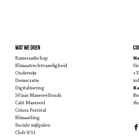
Wat we doen
Co
Kameraadschap
Na
Klimaatrechtvaardigheid
Si
Onderwijs
+3
Democratie
in
Digitalisering
K
50 jaar Masereelfonds
Br
Café Masereel
Be
Colora Festival
Klimaatling
Sociale mijlpalen
Chili 9/11