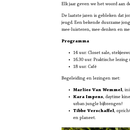
Elk jaar geven we het woord aan d
De laatste jaren is gebleken dat 
jeugd. Een bekende duurzame jonge
mee-luisteren, mee-denken en mee
Programma
14 uur: Closet sale, stekje
16.30 uur: Praktische lezin
18 uur: Café
Begeleiding en lezingen met:
Marlies Van Wemmel
, i
Kara Impens
, daytime kin
urban jungle bijbrengen!
Tibbe Verschaffel
, opric
en planeet.