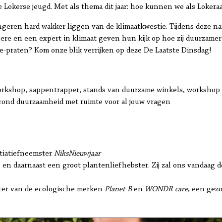
e Lokerse jeugd. Met als thema dit jaar: hoe kunnen we als Loker
jongeren hard wakker liggen van de klimaatkwestie. Tijdens deze 
re en een expert in klimaat geven hun kijk op hoe zij duurzamer 
-praten? Kom onze blik verrijken op deze De Laatste Dinsdag!
sworkshop, sappentrapper, stands van duurzame winkels, workshop
g rond duurzaamheid met ruimte voor al jouw vragen
nitiatiefneemster
NiksNieuwjaar
e en daarnaast een groot plantenliefhebster. Zij zal ons vandaag 
hter van de ecologische merken
Planet B
en
WONDR care
, een gez