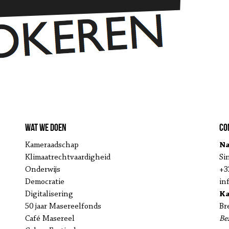
Wat we doen
Co
Kameraadschap
Na
Klimaatrechtvaardigheid
Si
Onderwijs
+3
Democratie
in
Digitalisering
K
50 jaar Masereelfonds
Br
Café Masereel
Be