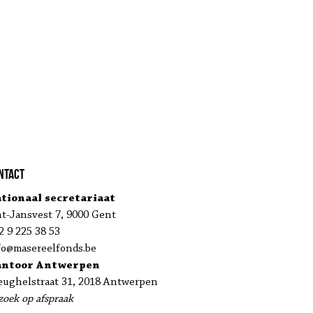
ntact
tionaal secretariaat
nt-Jansvest 7, 9000 Gent
2 9 225 38 53
fo@masereelfonds.be
antoor Antwerpen
eughelstraat 31, 2018 Antwerpen
zoek op afspraak