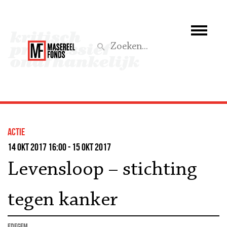
Wie we zijn
Wat we doen
Z
Activiteiten
Word lid
actie
Steun ons
14 okt 2017 16:00 - 15 okt 2017
Levensloop – stichting
Aktief
tegen kanker
Edegem