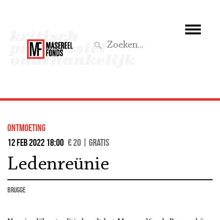
Wie we zijn
Wat we doen
Z
Activiteiten
Word lid
ontmoeting
Steun ons
12 feb 2022 18:00
€ 20 | Gratis
Ledenreünie
Aktief
Brugge