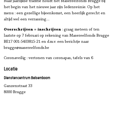
Naar jaarlijkse traditie houdt het Masereelfonds Brugge bij
het begin van het nieuwe jaar zijn ledenreünie. Op het
menu : een gezellige bijeenkomst, een heerlijk gerecht en
altijd wel een verrassing…
Overschrijven = inschrijven
: graag meteen of ten
laatste op 7 februari op rekening van Masereelfonds Brugge
BE17 001-5403815-21
en d.m.v. een berichtje naar
brugge@masereelfonds.be
Coronaveilig : vertonen van coronapas, tafels van 6
Locatie
Dienstencentrum Balsemboom
Ganzenstraat 33
8000 Brugge