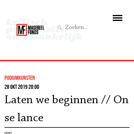
Wie we zijn
Wat we doen
Z
Activiteiten
Word lid
podiumkunsten
Steun ons
28 okt 2019 20:00
Laten we beginnen // On
Aktief
se lance
Gent