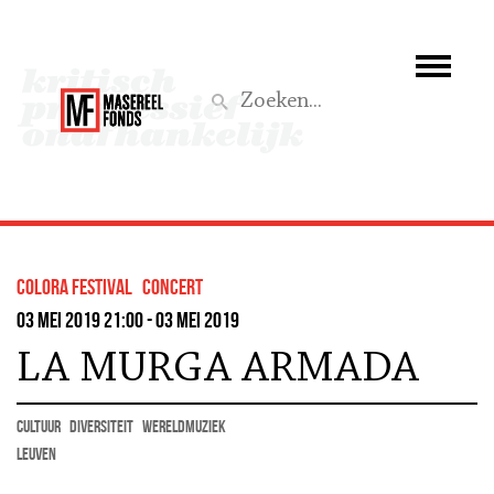
Wie we zijn
Wat we doen
Z
Activiteiten
Word lid
colora festival
concert
Steun ons
03 mei 2019 21:00 - 03 mei 2019
LA MURGA ARMADA
Aktief
cultuur
diversiteit
wereldmuziek
Leuven