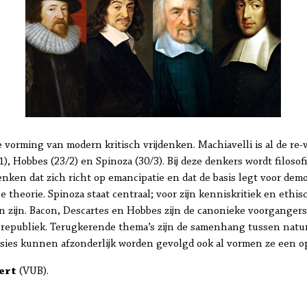
e vorming van modern kritisch vrijdenken. Machiavelli is al de r
1), Hobbes (23/2) en Spinoza (30/3). Bij deze denkers wordt filosofi
enken dat zich richt op emancipatie en dat de basis legt voor democ
e theorie. Spinoza staat centraal; voor zijn kenniskritiek en ethisc
zijn. Bacon, Descartes en Hobbes zijn de canonieke voorgangers di
je republiek. Terugkerende thema’s zijn de samenhang tussen natu
sessies kunnen afzonderlijk worden gevolgd ook al vormen ze een
ert
(VUB).