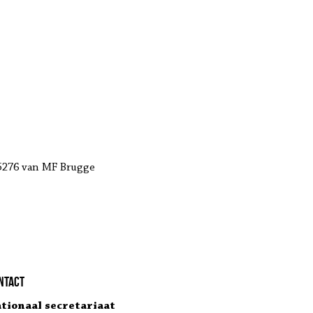
 5276 van MF Brugge
ntact
tionaal secretariaat