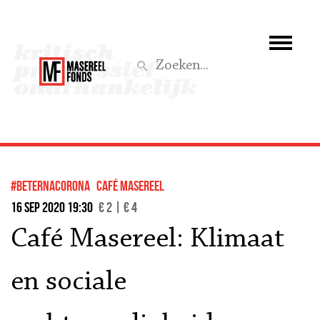
Wie we zijn
Wat we doen
Z
Activiteiten
Word lid
#BeterNaCorona
Café Masereel
Steun ons
16 sep 2020 19:30
€ 2 | € 4
Café Masereel: Klimaat
Aktief
en sociale