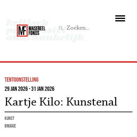
Wie we zijn
Wat we doen
Z
Activiteiten
Word lid
tentoonstelling
Steun ons
29 jan 2026 - 31 jan 2026
Kartje Kilo: Kunstenal
Aktief
kunst
Brugge