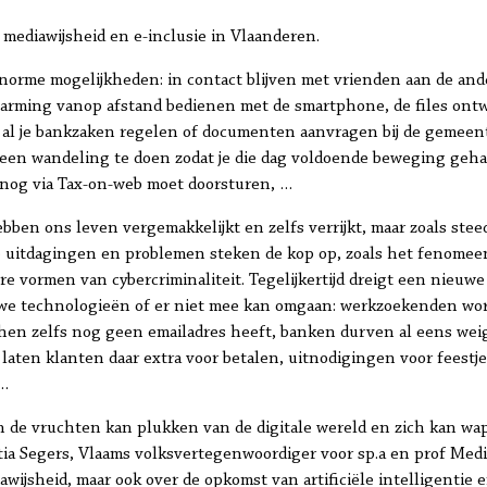
: mediawijsheid en e-inclusie in Vlaanderen.
norme mogelijkheden: in contact blijven met vrienden aan de ande
warming vanop afstand bedienen met de smartphone, de files ontw
 al je bankzaken regelen of documenten aanvragen bij de gemeen
een wandeling te doen zodat je die dag voldoende beweging gehad
 nog via Tax-on-web moet doorsturen, …
ben ons leven vergemakkelijkt en zelfs verrijkt, maar zoals steed
e uitdagingen en problemen steken de kop op, zoals het fenomee
ere vormen van cybercriminaliteit. Tegelijkertijd dreigt een nieuw
we technologieën of er niet mee kan omgaan: werkzoekenden wor
van hen zelfs nog geen emailadres heeft, banken durven al eens we
 laten klanten daar extra voor betalen, uitnodigingen voor fees
 …
n de vruchten kan plukken van de digitale wereld en zich kan w
ia Segers, Vlaams volksvertegenwoordiger voor sp.a en prof Medi
wijsheid, maar ook over de opkomst van artificiële intelligentie