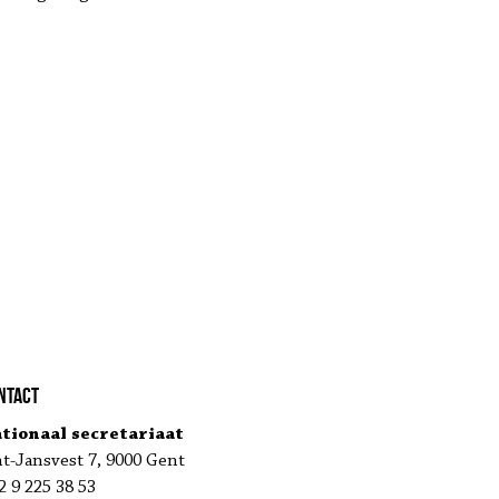
ntact
tionaal secretariaat
nt-Jansvest 7, 9000 Gent
2 9 225 38 53