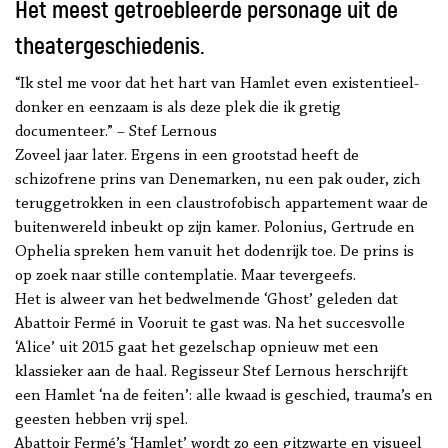
Het meest getroebleerde personage uit de
theatergeschiedenis.
“Ik stel me voor dat het hart van Hamlet even existentieel-
donker en eenzaam is als deze plek die ik gretig
documenteer.” – Stef Lernous
Zoveel jaar later. Ergens in een grootstad heeft de
schizofrene prins van Denemarken, nu een pak ouder, zich
teruggetrokken in een claustrofobisch appartement waar de
buitenwereld inbeukt op zijn kamer. Polonius, Gertrude en
Ophelia spreken hem vanuit het dodenrijk toe. De prins is
op zoek naar stille contemplatie. Maar tevergeefs.
Het is alweer van het bedwelmende ‘Ghost’ geleden dat
Abattoir Fermé in Vooruit te gast was. Na het succesvolle
‘Alice’ uit 2015 gaat het gezelschap opnieuw met een
klassieker aan de haal. Regisseur Stef Lernous herschrijft
een Hamlet ‘na de feiten’: alle kwaad is geschied, trauma’s en
geesten hebben vrij spel.
Abattoir Fermé’s ‘Hamlet’ wordt zo een gitzwarte en visueel