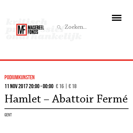
Wie we zijn
Wat we doen
Z
Activiteiten
Word lid
podiumkunsten
Steun ons
11 nov 2017 20:00 - 00:00
€ 16 | € 18
Hamlet – Abattoir Fermé
Aktief
Gent