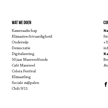
Wat we doen
Co
Kameraadschap
Na
Klimaatrechtvaardigheid
Si
Onderwijs
+3
Democratie
in
Digitalisering
K
50 jaar Masereelfonds
Br
Café Masereel
Be
Colora Festival
Klimaatling
Sociale mijlpalen
Chili 9/11