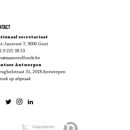
ntact
tionaal secretariaat
nt-Jansvest 7, 9000 Gent
2 9 225 38 53
fo@masereelfonds.be
antoor Antwerpen
eughelstraat 31, 2018 Antwerpen
zoek op afspraak