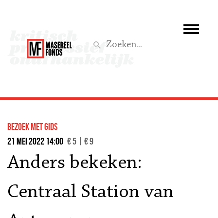
Wie we zijn
Wat we doen
Z
Activiteiten
Word lid
Bezoek met gids
Steun ons
21 mei 2022 14:00
€ 5 | € 9
Anders bekeken:
Aktief
Centraal Station van