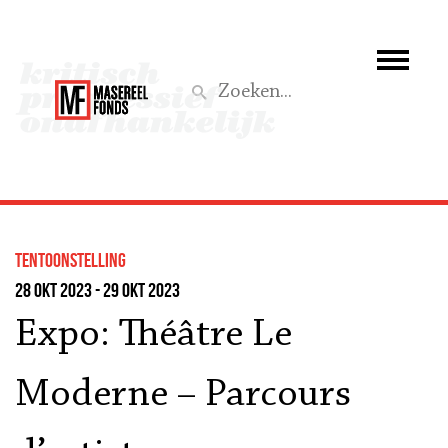
Wie we zijn
Wat we doen
Z
Activiteiten
Word lid
tentoonstelling
Steun ons
28 okt 2023 - 29 okt 2023
Expo: Théâtre Le
Aktief
Moderne – Parcours