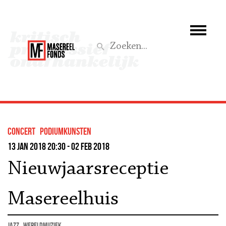
Wie we zijn
Wat we doen
Z
Activiteiten
Word lid
concert
podiumkunsten
Steun ons
13 jan 2018 20:30 - 02 feb 2018
Nieuwjaarsreceptie
Aktief
Masereelhuis
jazz
wereldmuziek