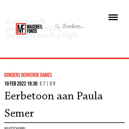
Wie we zijn
Wat we doen
Z
Activiteiten
Word lid
donders denkende dames
Steun ons
10 feb 2022 19:30
€ 7 | € 9
Eerbetoon aan Paula
Aktief
Semer
maatschappij