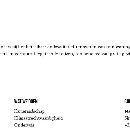
aars bij het betaalbaar en kwalitatief renoveren van hun woning
eert en verhuurt leegstaande huizen, ten behoeve van grote gez
Wat we doen
Co
Kameraadschap
Na
Klimaatrechtvaardigheid
Si
Onderwijs
+3