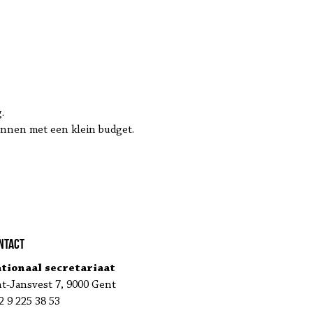
.
innen met een klein budget.
ntact
tionaal secretariaat
nt-Jansvest 7, 9000 Gent
2 9 225 38 53