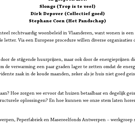
Slongs (Trop is te veel)
Dirk Depover (Collectief goed)
Stephane Coen (Het Pandschap)
teel rechtvaardig woonbeleid in Vlaanderen, want wonen is een
de letter. Via een Europese procedure willen diverse organisaties
door de stijgende huurprijzen, maar ook door de energieprijzen di
om de verwarming een paar graden lager te zetten omdat de ener
vidente zaak in de koude maanden, zeker als je huis niet goed geïs
 aan? Hoe zorgen we ervoor dat huizen betaalbaar en degelijk ge
structurele oplossingen? En hoe kunnen we onze stem laten hore
werpen, Peperfabriek en Masereelfonds Antwerpen – werkgroep s