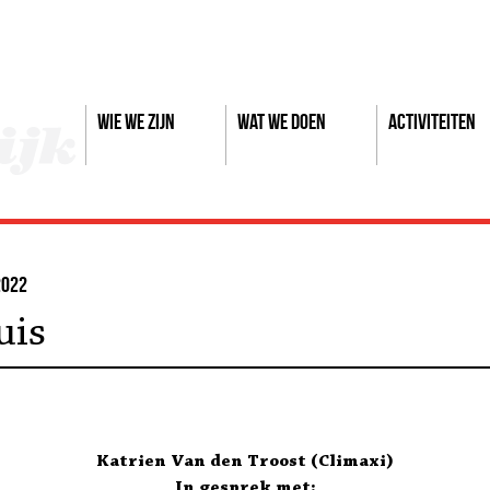
Wie we zijn
Wat we doen
Activiteiten
2022
uis
Katrien Van den Troost (Climaxi)
In gesprek met: