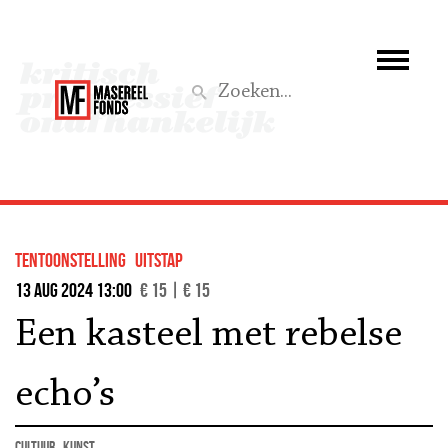
Wie we zijn
Wat we doen
Z
Activiteiten
Word lid
tentoonstelling
uitstap
Steun ons
13 aug 2024 13:00
€ 15 | € 15
Een kasteel met rebelse
Aktief
echo’s
cultuur
kunst