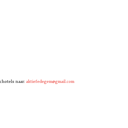
schotels naar:
aktiefedegem@gmail.com