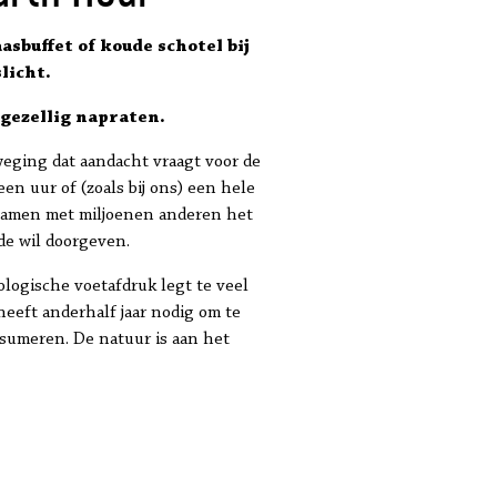
asbuffet of koude schotel bij
licht.
 gezellig napraten.
weging dat aandacht vraagt voor de
en uur of (zoals bij ons) een hele
e samen met miljoenen anderen het
rde wil doorgeven.
ologische voetafdruk legt te veel
heeft anderhalf jaar nodig om te
nsumeren. De natuur is aan het