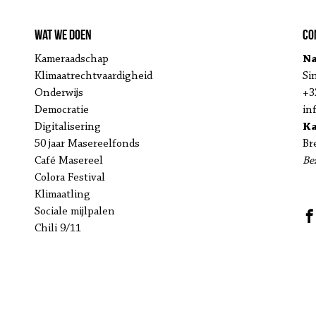
Wat we doen
Co
Kameraadschap
Na
Klimaatrechtvaardigheid
Si
Onderwijs
+3
Democratie
in
Digitalisering
K
50 jaar Masereelfonds
Br
Café Masereel
Be
Colora Festival
Klimaatling
Sociale mijlpalen
Chili 9/11