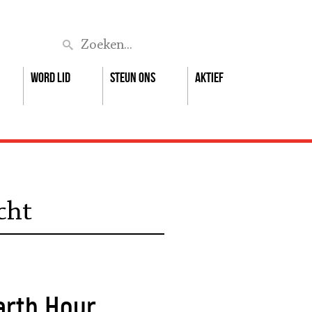
Zoek
Word lid
Steun ons
Aktief
cht
arth Hour