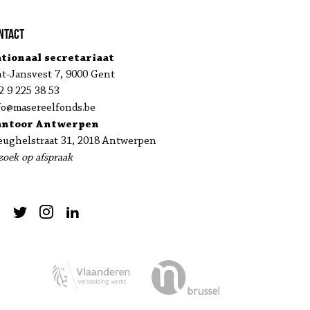
ntact
tionaal secretariaat
nt-Jansvest 7, 9000 Gent
2 9 225 38 53
fo@masereelfonds.be
antoor Antwerpen
eughelstraat 31, 2018 Antwerpen
zoek op afspraak