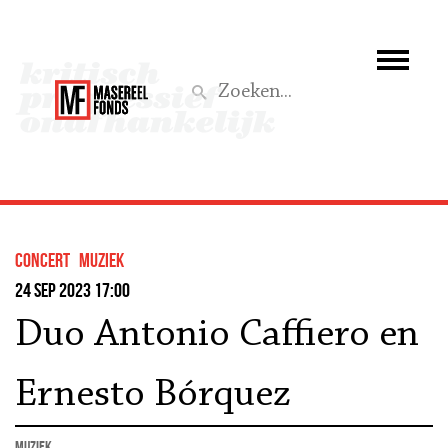
Wie we zijn
Wat we doen
Z
Activiteiten
Word lid
concert
muziek
Steun ons
24 sep 2023 17:00
Duo Antonio Caffiero en
Aktief
Ernesto Bórquez
muziek