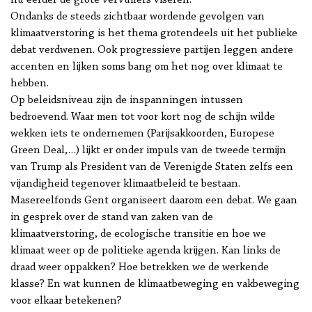
nu eerder de grote vervuilers viseren.
Ondanks de steeds zichtbaar wordende gevolgen van
klimaatverstoring is het thema grotendeels uit het publieke
debat verdwenen. Ook progressieve partijen leggen andere
accenten en lijken soms bang om het nog over klimaat te
hebben.
Op beleidsniveau zijn de inspanningen intussen
bedroevend. Waar men tot voor kort nog de schijn wilde
wekken iets te ondernemen (Parijsakkoorden, Europese
Green Deal,…) lijkt er onder impuls van de tweede termijn
van Trump als President van de Verenigde Staten zelfs een
vijandigheid tegenover klimaatbeleid te bestaan.
Masereelfonds Gent organiseert daarom een debat. We gaan
in gesprek over de stand van zaken van de
klimaatverstoring, de ecologische transitie en hoe we
klimaat weer op de politieke agenda krijgen. Kan links de
draad weer oppakken? Hoe betrekken we de werkende
klasse? En wat kunnen de klimaatbeweging en vakbeweging
voor elkaar betekenen?