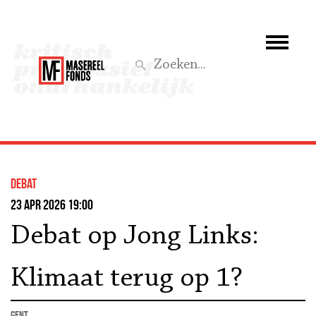
Wie we zijn
Wat we doen
Z
Activiteiten
Word lid
debat
Steun ons
23 apr 2026 19:00
Debat op Jong Links:
Aktief
Klimaat terug op 1?
Gent