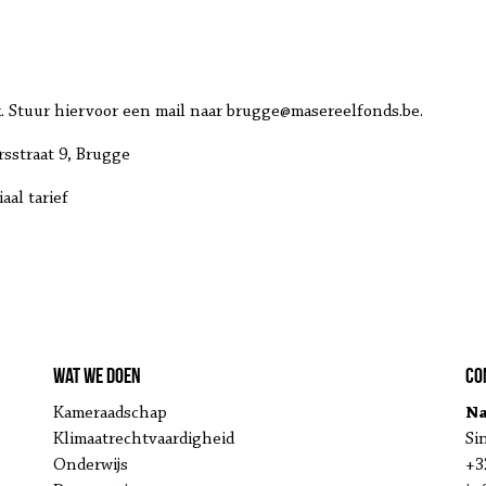
k. Stuur hiervoor een mail naar brugge@masereelfonds.be.
sstraat 9, Brugge
aal tarief
Wat we doen
Co
Kameraadschap
Na
Klimaatrechtvaardigheid
Si
Onderwijs
+3