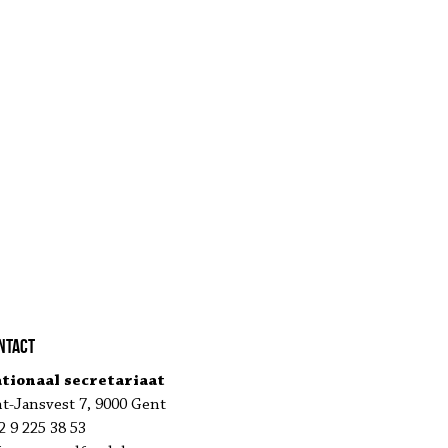
ntact
tionaal secretariaat
nt-Jansvest 7, 9000 Gent
2 9 225 38 53