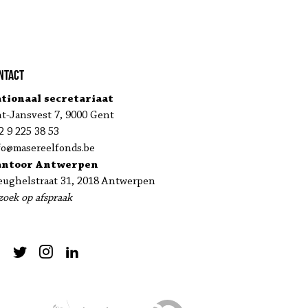
ntact
tionaal secretariaat
nt-Jansvest 7, 9000 Gent
2 9 225 38 53
fo@masereelfonds.be
antoor Antwerpen
eughelstraat 31, 2018 Antwerpen
zoek op afspraak