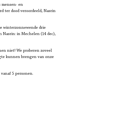
as mensen- en
d ter dood veroordeeld, Nasrin
de winterzonnewende drie
 Nasrin: in Mechelen (14 dec),
hen niet! We proberen zoveel
hoogte kunnen brengen van onze
n vanaf 5 personen.