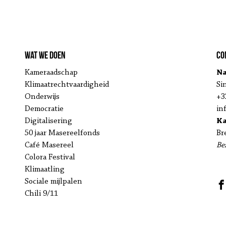
Wat we doen
Co
Kameraadschap
Na
Klimaatrechtvaardigheid
Si
Onderwijs
+3
Democratie
in
Digitalisering
K
50 jaar Masereelfonds
Br
Café Masereel
Be
Colora Festival
Klimaatling
Sociale mijlpalen
Chili 9/11