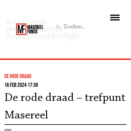
Wie we zijn
Wat we doen
Z
Activiteiten
Word lid
De rode draad
Steun ons
16 feb 2024 17:30
De rode draad – trefpunt
Aktief
Masereel
Gent