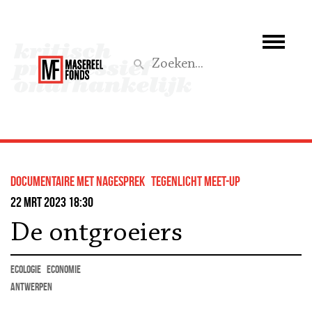
Wie we zijn
Wat we doen
Z
Activiteiten
Word lid
documentaire met nagesprek
Tegenlicht Meet-up
Steun ons
22 mrt 2023 18:30
De ontgroeiers
Aktief
ecologie
economie
Antwerpen