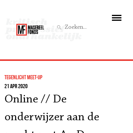
Wie we zijn
Wat we doen
Z
Activiteiten
Word lid
Tegenlicht Meet-up
Steun ons
21 apr 2020
Online // De
Aktief
onderwijzer aan de