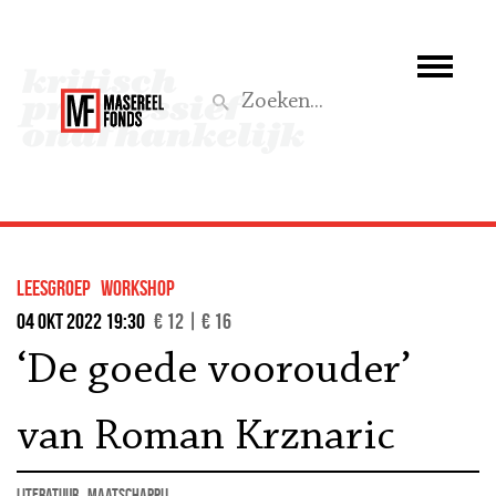
Wie we zijn
Wat we doen
Z
Activiteiten
Word lid
leesgroep
workshop
Steun ons
04 okt 2022 19:30
€ 12 | € 16
‘De goede voorouder’
Aktief
van Roman Krznaric
literatuur
maatschappij