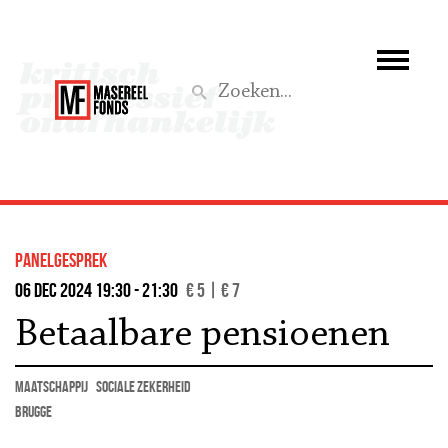
Wie we zijn
Wat we doen
Z
Activiteiten
Word lid
panelgesprek
Steun ons
06 dec 2024 19:30 - 21:30
€ 5 | € 7
Betaalbare pensioenen
Aktief
maatschappij
sociale zekerheid
Brugge