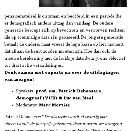
pensioenstelsel is ontstaan en becijferd in een periode die
er demografisch anders uitzag dan vandaag. De oudere
generatie beroept zich op bevochten en verworven rechten
die op toenmalige data zijn gebaseerd. De jongere generatie
betaalt de oudere, maar vreest de lege kassa op het moment
dat zij aan de beurt zouden moeten zijn. Hoe dan ook, de
nieuwe berekening met de huidige data dwingt ons objectief
tot drastische veranderingen.
Denk samen met experts na over de uitdagingen
van morgen!
Sprekers:
prof. em. Patrick Deboosere,
demograaf (VUB) & Luc van Meel
Moderator:
Marc Mortier
Patrick Deboosere: ‘‘
De discussie wordt al twintig jaar
alleen vanuit de kostprijs geframed, daar moeten we dringend
vanaf. Levensverwachting is een gemiddelde. We worden niet