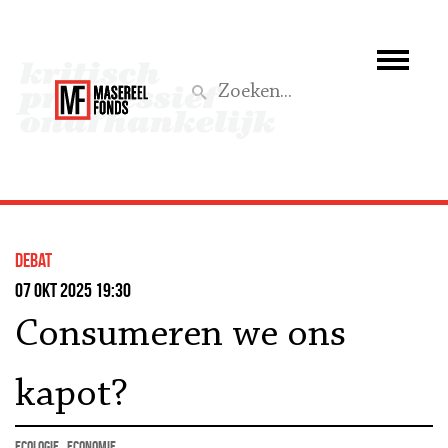
Wie we zijn
Wat we doen
Z
Activiteiten
Word lid
debat
Steun ons
07 okt 2025 19:30
Consumeren we ons
Aktief
kapot?
ecologie
economie