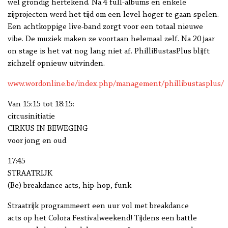
wel grondig hertekend. Na 4 full-albums en enkele
zijprojecten werd het tijd om een level hoger te gaan spelen.
Een achtkoppige live-band zorgt voor een totaal nieuwe
vibe. De muziek maken ze voortaan helemaal zelf. Na 20 jaar
on stage is het vat nog lang niet af. PhilliBustasPlus blijft
zichzelf opnieuw uitvinden.
www.wordonline.be/index.php/management/phillibustasplus/
Van 15:15 tot 18:15:
circusinitiatie
CIRKUS IN BEWEGING
voor jong en oud
17:45
STRAATRIJK
(Be) breakdance acts, hip-hop, funk
Straatrijk programmeert een uur vol met breakdance
acts op het Colora Festivalweekend! Tijdens een battle