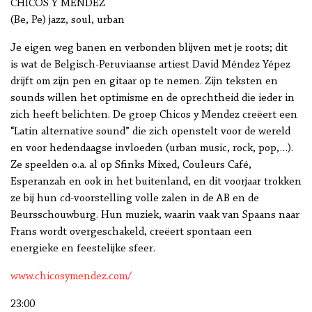
CHICOS Y MENDEZ
(Be, Pe) jazz, soul, urban
Je eigen weg banen en verbonden blijven met je roots; dit
is wat de Belgisch-Peruviaanse artiest David Méndez Yépez
drijft om zijn pen en gitaar op te nemen. Zijn teksten en
sounds willen het optimisme en de oprechtheid die ieder in
zich heeft belichten. De groep Chicos y Mendez creëert een
“Latin alternative sound” die zich openstelt voor de wereld
en voor hedendaagse invloeden (urban music, rock, pop,…).
Ze speelden o.a. al op Sfinks Mixed, Couleurs Café,
Esperanzah en ook in het buitenland, en dit voorjaar trokken
ze bij hun cd-voorstelling volle zalen in de AB en de
Beursschouwburg. Hun muziek, waarin vaak van Spaans naar
Frans wordt overgeschakeld, creëert spontaan een
energieke en feestelijke sfeer.
www.chicosymendez.com/
23:00