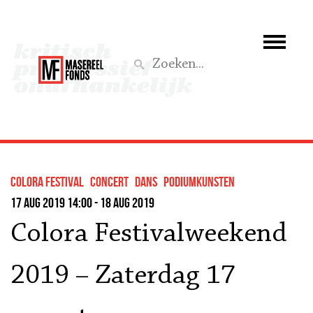
Wie we zijn
Wat we doen
Z
Activiteiten
Word lid
colora festival
concert
dans
podiumkunsten
Steun ons
17 aug 2019 14:00 - 18 aug 2019
Colora Festivalweekend
Aktief
2019 – Zaterdag 17