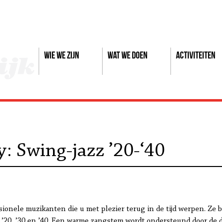
Wie we zijn
Wat we doen
Activiteiten
: Swing-jazz ’20-‘40
sionele muzikanten die u met plezier terug in de tijd werpen. Ze
20, ’30 en ’40. Een warme zangstem wordt ondersteund door de dr