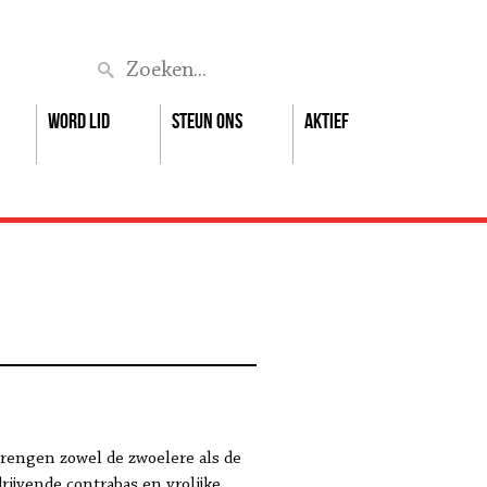
Zoek
Word lid
Steun ons
Aktief
 brengen zowel de zwoelere als de
ijvende contrabas en vrolijke