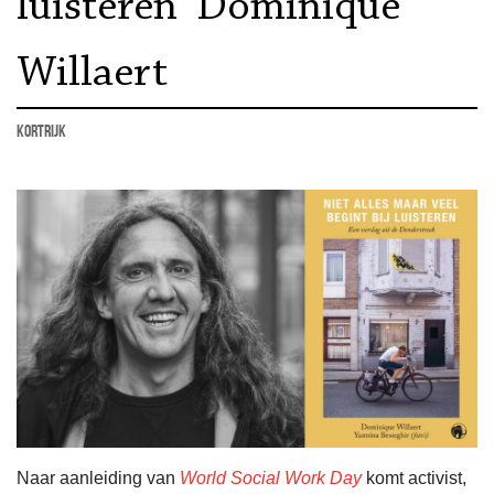
luisteren’ Dominique
Willaert
kortrijk
Naar aanleiding van
World Social Work Day
komt activist,