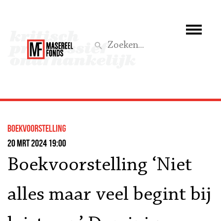
Wie we zijn
Wat we doen
Z
Activiteiten
Word lid
boekvoorstelling
Steun ons
20 mrt 2024 19:00
Boekvoorstelling ‘Niet
Aktief
alles maar veel begint bij