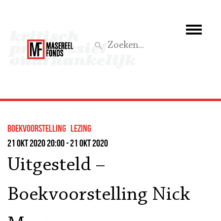
Wie we zijn
Wat we doen
Z
Activiteiten
Word lid
boekvoorstelling
lezing
Steun ons
21 okt 2020 20:00 - 21 okt 2020
Uitgesteld –
Aktief
Boekvoorstelling Nick