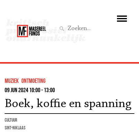
Wie we zijn
Wat we doen
Z
Activiteiten
Word lid
muziek
ontmoeting
Steun ons
09 jun 2024 10:00 - 13:00
Boek, koffie en spanning
Aktief
cultuur
Sint-Niklaas