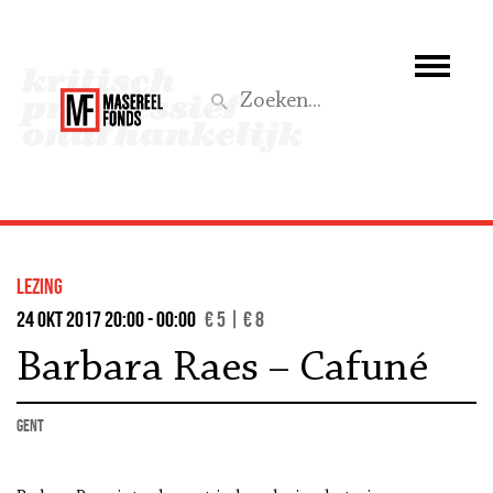
Wie we zijn
Wat we doen
Z
Activiteiten
Word lid
lezing
Steun ons
24 okt 2017 20:00 - 00:00
€ 5 | € 8
Barbara Raes – Cafuné
Aktief
Gent