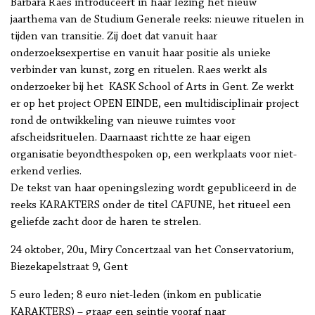
Barbara Raes introduceert in haar lezing het nieuw
jaarthema van de Studium Generale reeks: nieuwe rituelen in
tijden van transitie. Zij doet dat vanuit haar
onderzoeksexpertise en vanuit haar positie als unieke
verbinder van kunst, zorg en rituelen. Raes werkt als
onderzoeker bij het KASK School of Arts in Gent. Ze werkt
er op het project OPEN EINDE, een multidisciplinair project
rond de ontwikkeling van nieuwe ruimtes voor
afscheidsrituelen. Daarnaast richtte ze haar eigen
organisatie beyondthespoken op, een werkplaats voor niet-
erkend verlies.
De tekst van haar openingslezing wordt gepubliceerd in de
reeks KARAKTERS onder de titel CAFUNE, het ritueel een
geliefde zacht door de haren te strelen.
24 oktober, 20u, Miry Concertzaal van het Conservatorium,
Biezekapelstraat 9, Gent
5 euro leden; 8 euro niet-leden (inkom en publicatie
KARAKTERS) – graag een seintje vooraf naar