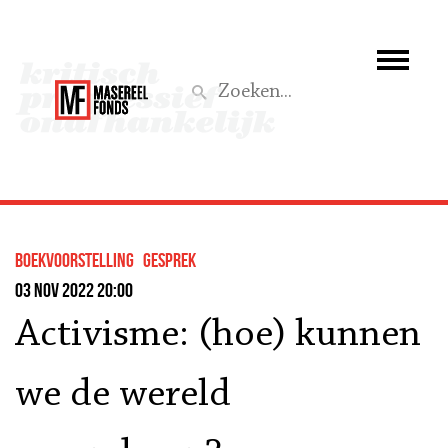
Wie we zijn
Wat we doen
Z
Activiteiten
Word lid
boekvoorstelling
gesprek
Steun ons
03 nov 2022 20:00
Activisme: (hoe) kunnen
Aktief
we de wereld