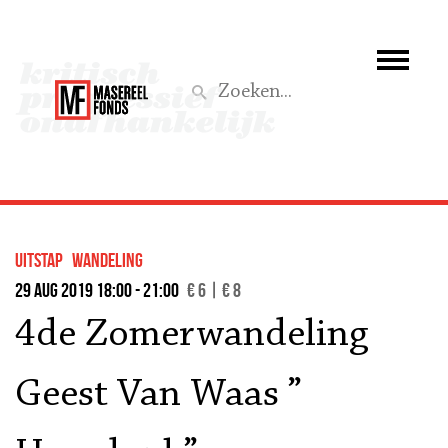
Wie we zijn
Wat we doen
Z
Activiteiten
Word lid
uitstap
wandeling
Steun ons
29 aug 2019 18:00 - 21:00
€ 6 | € 8
4de Zomerwandeling
Aktief
Geest Van Waas ”