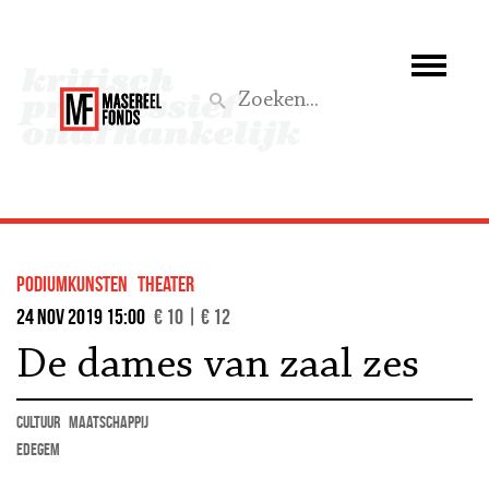
Wie we zijn
Wat we doen
Z
Activiteiten
Word lid
podiumkunsten
theater
Steun ons
24 nov 2019 15:00
€ 10 | € 12
De dames van zaal zes
Aktief
cultuur
maatschappij
Edegem