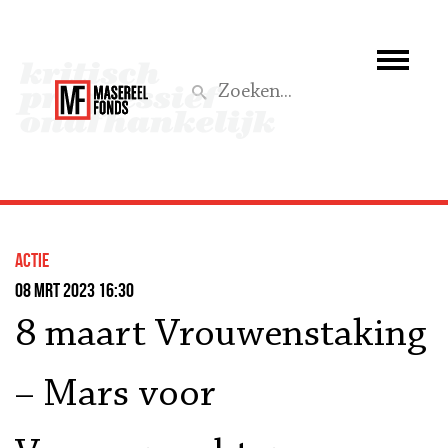
Wie we zijn
Wat we doen
Z
Activiteiten
Word lid
actie
Steun ons
08 mrt 2023 16:30
8 maart Vrouwenstaking
Aktief
– Mars voor