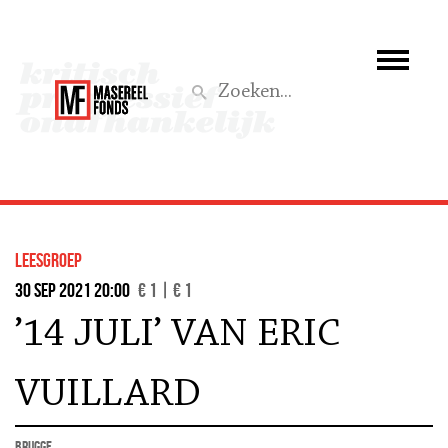
Wie we zijn
Wat we doen
Z
Activiteiten
Word lid
leesgroep
Steun ons
30 sep 2021 20:00
€ 1 | € 1
’14 JULI’ VAN ERIC
Aktief
VUILLARD
Brugge