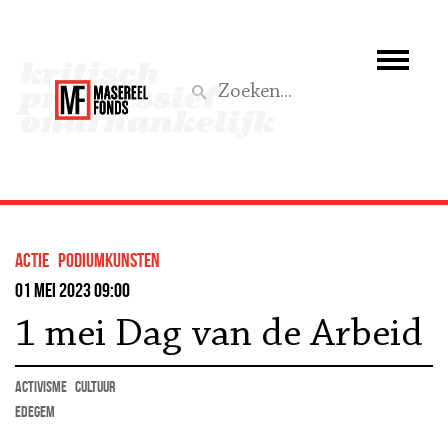
Wie we zijn
Wat we doen
Z
Activiteiten
Word lid
actie
podiumkunsten
Steun ons
01 mei 2023 09:00
1 mei Dag van de Arbeid
Aktief
activisme
cultuur
Edegem