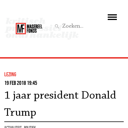
Wie we zijn
Wat we doen
Z
Activiteiten
Word lid
lezing
Steun ons
19 feb 2018 19:45
1 jaar president Donald
Aktief
Trump
actualiteit
politiek