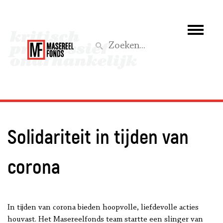
Wie we zijn
Wat we doen
Z
Activiteiten
Word lid
Solidariteit in tijden van
Steun ons
corona
Aktief
In tijden van corona bieden hoopvolle, liefdevolle acties
houvast. Het Masereelfonds team startte een slinger van