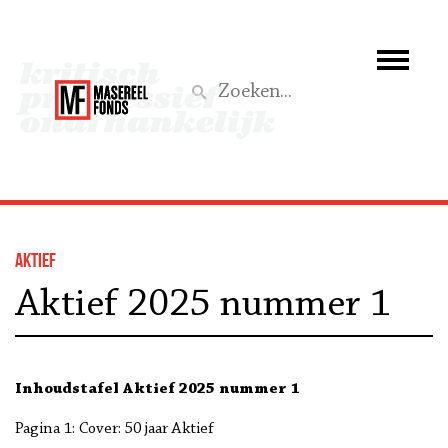
Wie we zijn
Wat we doen
Z
Activiteiten
Word lid
Aktief
Steun ons
Aktief 2025 nummer 1
Aktief
Inhoudstafel Aktief 2025 nummer 1
Pagina 1: Cover: 50 jaar Aktief