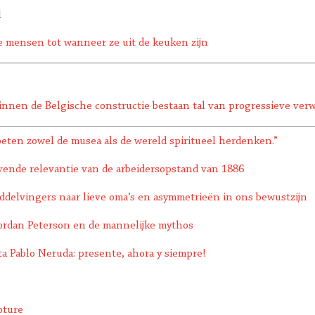
d
e mensen tot wanneer ze uit de keuken zijn
nnen de Belgische constructie bestaan tal van progressieve ve
oeten zowel de musea als de wereld spiritueel herdenken.”
vende relevantie van de arbeidersopstand van 1886
ddelvingers naar lieve oma’s en asymmetrieën in ons bewustzijn
ordan Peterson en de mannelijke mythos
a Pablo Neruda: presente, ahora y siempre!
pture