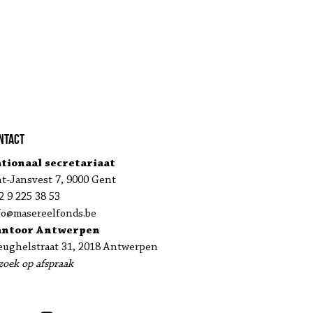
ntact
tionaal secretariaat
nt-Jansvest 7, 9000 Gent
2 9 225 38 53
fo@masereelfonds.be
antoor Antwerpen
eughelstraat 31, 2018 Antwerpen
zoek op afspraak