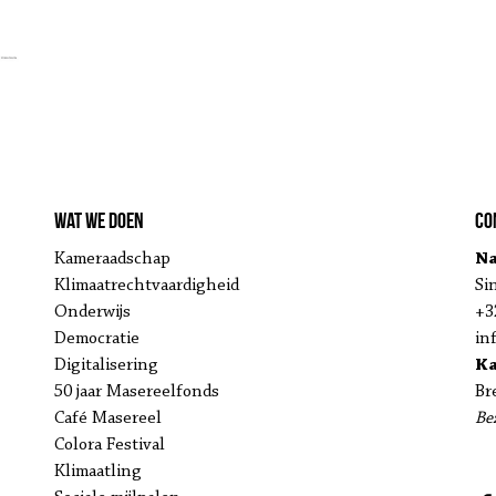
Wat we doen
Co
Kameraadschap
Na
Klimaatrechtvaardigheid
Si
Onderwijs
+3
Democratie
in
Digitalisering
K
50 jaar Masereelfonds
Br
Café Masereel
Be
Colora Festival
Klimaatling