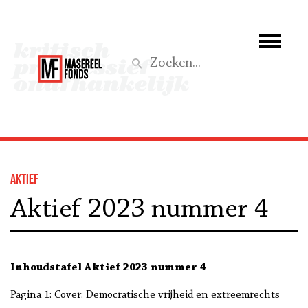
Wie we zijn
Wat we doen
Z
Activiteiten
Word lid
Aktief
Steun ons
Aktief 2023 nummer 4
Aktief
Inhoudstafel Aktief 2023 nummer 4
Pagina 1: Cover: Democratische vrijheid en extreemrechts