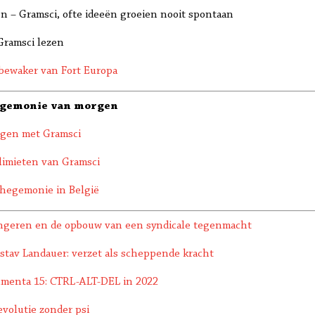
en – Gramsci, ofte ideeën groeien nooit spontaan
 Gramsci lezen
 bewaker van Fort Europa
egemonie van morgen
egen met Gramsci
limieten van Gramsci
nhegemonie in België
ongeren en de opbouw van een syndicale tegenmacht
stav Landauer: verzet als scheppende kracht
umenta 15: CTRL-ALT-DEL in 2022
volutie zonder psi