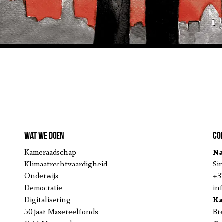
Wat we doen
Co
Kameraadschap
Na
Klimaatrechtvaardigheid
Si
Onderwijs
+3
Democratie
in
Digitalisering
K
50 jaar Masereelfonds
Br