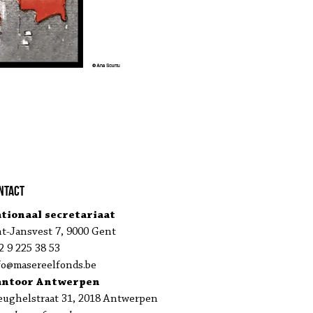
ntact
tionaal secretariaat
nt-Jansvest 7, 9000 Gent
2 9 225 38 53
fo@masereelfonds.be
antoor Antwerpen
eughelstraat 31, 2018 Antwerpen