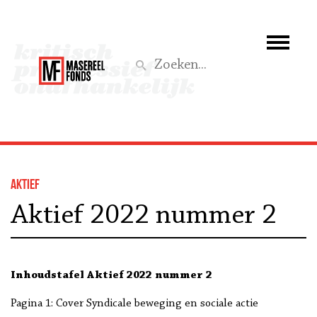
Wie we zijn
Wat we doen
Z
Activiteiten
Word lid
Aktief
Steun ons
Aktief 2022 nummer 2
Aktief
Inhoudstafel Aktief 2022 nummer 2
Pagina 1: Cover Syndicale beweging en sociale actie