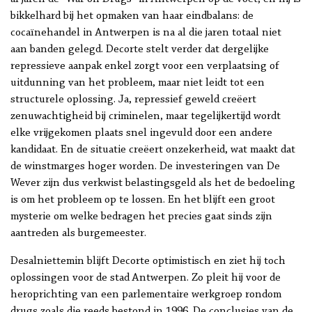
bikkelhard bij het opmaken van haar eindbalans: de
cocaïnehandel in Antwerpen is na al die jaren totaal niet
aan banden gelegd. Decorte stelt verder dat dergelijke
repressieve aanpak enkel zorgt voor een verplaatsing of
uitdunning van het probleem, maar niet leidt tot een
structurele oplossing. Ja, repressief geweld creëert
zenuwachtigheid bij criminelen, maar tegelijkertijd wordt
elke vrijgekomen plaats snel ingevuld door een andere
kandidaat. En de situatie creëert onzekerheid, wat maakt dat
de winstmarges hoger worden. De investeringen van De
Wever zijn dus verkwist belastingsgeld als het de bedoeling
is om het probleem op te lossen. En het blijft een groot
mysterie om welke bedragen het precies gaat sinds zijn
aantreden als burgemeester.
Desalniettemin blijft Decorte optimistisch en ziet hij toch
oplossingen voor de stad Antwerpen. Zo pleit hij voor de
heroprichting van een parlementaire werkgroep rondom
drugs zoals die reeds bestond in 1996. De conclusies van de