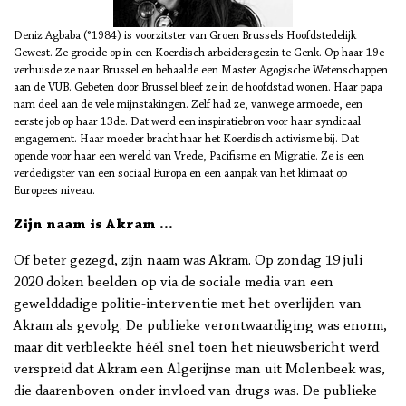
Deniz Agbaba (°1984) is voorzitster van Groen Brussels Hoofdstedelijk
Gewest. Ze groeide op in een Koerdisch arbeidersgezin te Genk. Op haar 19e
verhuisde ze naar Brussel en behaalde een Master Agogische Wetenschappen
aan de VUB. Gebeten door Brussel bleef ze in de hoofdstad wonen. Haar papa
nam deel aan de vele mijnstakingen. Zelf had ze, vanwege armoede, een
eerste job op haar 13de. Dat werd een inspiratiebron voor haar syndicaal
engagement. Haar moeder bracht haar het Koerdisch activisme bij. Dat
opende voor haar een wereld van Vrede, Pacifisme en Migratie. Ze is een
verdedigster van een sociaal Europa en een aanpak van het klimaat op
Europees niveau.
Zijn naam is Akram …
Of beter gezegd, zijn naam was Akram. Op zondag 19 juli
2020 doken beelden op via de sociale media van een
gewelddadige politie-interventie met het overlijden van
Akram als gevolg. De publieke verontwaardiging was enorm,
maar dit verbleekte héél snel toen het nieuwsbericht werd
verspreid dat Akram een Algerijnse man uit Molenbeek was,
die daarenboven onder invloed van drugs was. De publieke