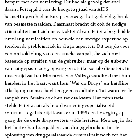
kampte met een verslaving. Dit had als gevolg dat snel
daarna Portugal 1 van de hoogste graad van AIDS-
besmettingen had in Europa vanwege het gedeeld gebruik
van besmette naalden. Daarnaast bracht dit ook de nodige
criminaliteit met zich mee. Dokter Alvaro Pereira begeleidde
jarenlang verslaafden en bouwde een stevige expertise op
rondom de problematiek in al zijn aspecten. Dit zorgde voor
een ontwikkeling van een unieke aanpak, die zich niet
baseerde op straffen van de gebruiker, maar op de uitbouw
van aangepaste zorg, opvang en sterke sociale diensten. In
tussentijd zat het Ministerie van Volksgezondheid met hun
handen in het haar, want hun “War on Drugs” en hardline
afkickprogramma’s boekten geen resultaten. Tot wanneer de
aanpak van Pereira ook hen ter ore kwam. Het ministerie
stelde Pereira aan als hoofd van een gespecialiseerd
centrum. Tegelijkertijd kwam er in 1996 een beweging op
gang die de oude drugswetten wilde herzien. Men zag in dat
het louter hard aanpakken van drugsgebruikers tot de
oplossing van druggerelateerde criminaliteit noch tot het