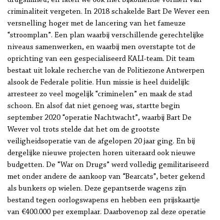
drugsmilieu, en laten we ook niet bijkomende vormen van
criminaliteit vergeten. In 2018 schakelde Bart De Wever een
versnelling hoger met de lancering van het fameuze
“stroomplan”. Een plan waarbij verschillende gerechtelijke
niveaus samenwerken, en waarbij men overstapte tot de
oprichting van een gespecialiseerd KALI-team. Dit team
bestaat uit lokale recherche van de Politiezone Antwerpen
alsook de Federale politie. Hun missie is heel duidelijk:
arresteer zo veel mogelijk “criminelen” en maak de stad
schoon. En alsof dat niet genoeg was, startte begin
september 2020 “operatie Nachtwacht”, waarbij Bart De
Wever vol trots stelde dat het om de grootste
veiligheidsoperatie van de afgelopen 20 jaar ging. En bij
dergelijke nieuwe projecten horen uiteraard ook nieuwe
budgetten. De “War on Drugs” werd volledig gemilitariseerd
met onder andere de aankoop van “Bearcats”, beter gekend
als bunkers op wielen. Deze gepantserde wagens zijn
bestand tegen oorlogswapens en hebben een prijskaartje
van €400.000 per exemplaar. Daarbovenop zal deze operatie