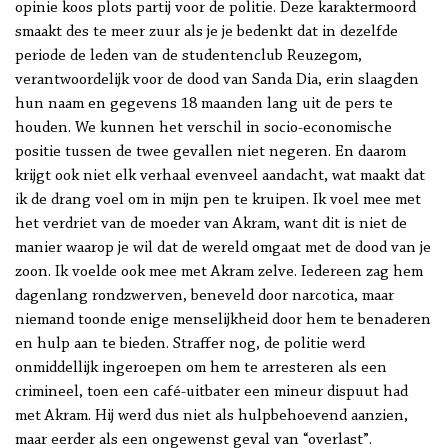
opinie koos plots partij voor de politie. Deze karaktermoord
smaakt des te meer zuur als je je bedenkt dat in dezelfde
periode de leden van de studentenclub Reuzegom,
verantwoordelijk voor de dood van Sanda Dia, erin slaagden
hun naam en gegevens 18 maanden lang uit de pers te
houden. We kunnen het verschil in socio-economische
positie tussen de twee gevallen niet negeren. En daarom
krijgt ook niet elk verhaal evenveel aandacht, wat maakt dat
ik de drang voel om in mijn pen te kruipen. Ik voel mee met
het verdriet van de moeder van Akram, want dit is niet de
manier waarop je wil dat de wereld omgaat met de dood van je
zoon. Ik voelde ook mee met Akram zelve. Iedereen zag hem
dagenlang rondzwerven, beneveld door narcotica, maar
niemand toonde enige menselijkheid door hem te benaderen
en hulp aan te bieden. Straffer nog, de politie werd
onmiddellijk ingeroepen om hem te arresteren als een
crimineel, toen een café-uitbater een mineur dispuut had
met Akram. Hij werd dus niet als hulpbehoevend aanzien,
maar eerder als een ongewenst geval van “overlast”.