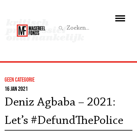
Wie we zijn
Wat we doen
Z
Activiteiten
Word lid
Geen categorie
Steun ons
16 jan 2021
Deniz Agbaba – 2021:
Aktief
Let’s #DefundThePolice