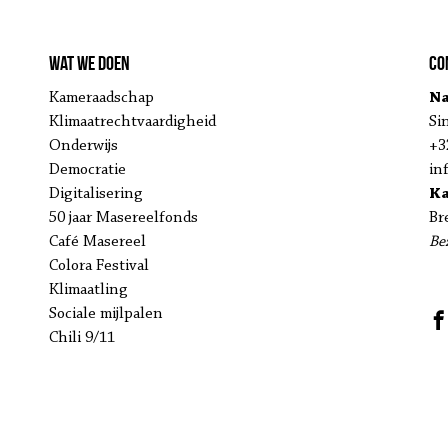
Wat we doen
Co
Kameraadschap
Na
Klimaatrechtvaardigheid
Si
Onderwijs
+3
Democratie
in
Digitalisering
K
50 jaar Masereelfonds
Br
Café Masereel
Be
Colora Festival
Klimaatling
Sociale mijlpalen
Chili 9/11