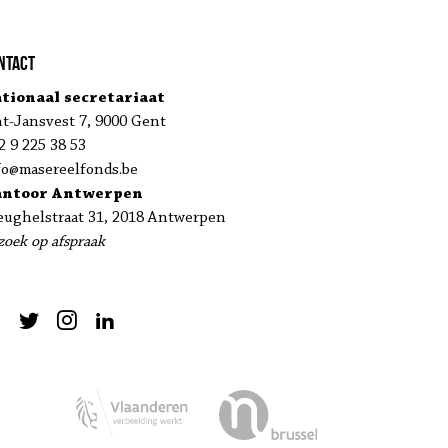
ntact
tionaal secretariaat
nt-Jansvest 7, 9000 Gent
2 9 225 38 53
fo@masereelfonds.be
antoor Antwerpen
eughelstraat 31, 2018 Antwerpen
zoek op afspraak